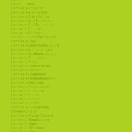
Landau
Landau (Pfalz)
Landkreis-Ahrweiler
Landkreis-Altenkirchen
Landkreis-Alzey-Worms
Landkreis-Bad-Duerkheim
Landkreis-Bad-Kreuznach
Landkreis-Biberach
Landkreis Böblingen
Breisgau-Hochschwarzwald
Landkreis-Calw
Landkreis-Darmstadt-Dieburg
Landkreis-Emmendingen
Landkreis-Esslingen-Stuttgart
Landkreis-Freudenstadt
Landkreis-Fulda
Landkreis-Germersheim
Landkreis-Giessen
Landkreis-Göppingen
Landkreis-Heidenheim-Ulm
Landkreis-Heilbronn
Landkreis-Kaiserslautern
Landkreis-Karlsruhe
Landkreis-Kassel
Landkreis-Konstanz
Landkreis-Lörrach
Landkreis-Ludwigsburg
Mayen-Koblenz
Landkreis-Merzig-Wadern
Landkreis-Neunkirchen
Landkreis-Neuwied
Landkreis-Offenbach