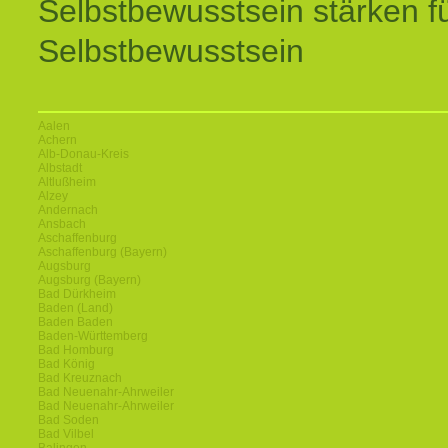
Selbstbewusstsein stärken f
Selbstbewusstsein
Aalen
Achern
Alb-Donau-Kreis
Albstadt
Altlußheim
Alzey
Andernach
Ansbach
Aschaffenburg
Aschaffenburg (Bayern)
Augsburg
Augsburg (Bayern)
Bad Dürkheim
Baden (Land)
Baden Baden
Baden-Württemberg
Bad Homburg
Bad König
Bad Kreuznach
Bad Neuenahr-Ahrweiler
Bad Neuenahr-Ahrweiler
Bad Soden
Bad Vilbel