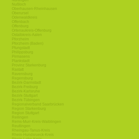
Nürtingen
Nußloch
Oberhausen-Rheinhausen
Oberursel
Odenwaldkreis
Offenbach
Offenburg
Ortenaukreis-Offenburg
Ostalbkreis-Aalen
Pforzheim
Pforzheim (Baden)
Pfungstadt
Philippsburg
Pirmasens
Plankstadt
Provinz Starkenburg
Rastatt
Ravensburg
Regensburg
Bezirk-Darmstadt
Bezirk-Freiburg
Bezirk-Karlsruhe
Bezirk-Stuttgart
Bezirk-Tübingen
Regionalverband Saarbrücken
Region Starkenburg
Region Stuttgart
Reilingen
Rems-Murr-Kreis-Waiblingen
Reutlingen
Rheingau-Tanus-Kreis
Rhein-Hundsrueck-Kreis