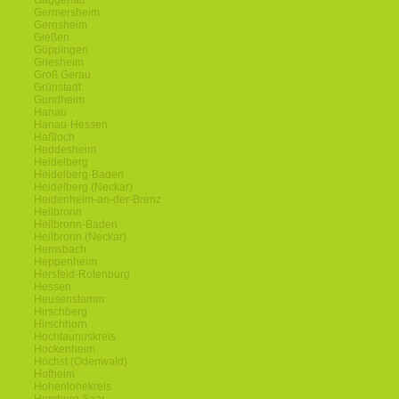
Gaggenau
Germersheim
Gernsheim
Gießen
Göppingen
Griesheim
Groß Gerau
Grünstadt
Gundheim
Hanau
Hanau-Hessen
Haßloch
Heddesheim
Heidelberg
Heidelberg-Baden
Heidelberg (Neckar)
Heidenheim-an-der-Brenz
Heilbronn
Heilbronn-Baden
Heilbronn (Neckar)
Hemsbach
Heppenheim
Hersfeld-Rotenburg
Hessen
Heusenstamm
Hirschberg
Hirschhorn
Hochtaunuskreis
Hockenheim
Höchst (Odenwald)
Hofheim
Hohenlohekreis