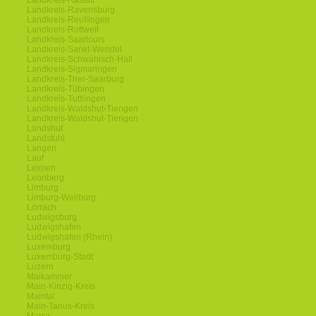
Landkreis-Rastatt
Landkreis-Ravensburg
Landkreis-Reutlingen
Landkreis-Rottweil
Landkreis-Saarlouis
Landkreis-Sankt-Wendel
Landkreis-Schwäbisch-Hall
Landkreis-Sigmaringen
Landkreis-Trier-Saarburg
Landkreis-Tübingen
Landkreis-Tuttlingen
Landkreis-Waldshut-Tiengen
Landkreis-Waldshut-Tiengen
Landshut
Landstuhl
Langen
Lauf
Leimen
Leonberg
Limburg
Limburg-Weilburg
Lörrach
Ludwigsburg
Ludwigshafen
Ludwigshafen (Rhein)
Luxemburg
Luxemburg-Stadt
Luzern
Maikammer
Main-Kinzig-Kreis
Maintal
Main-Tanus-Kreis