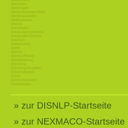
Wattenheim
Weinheim
Weiterstadt
Werra-Meissner-Kreis
Westerwaldkreis
Wetteraukreis
Wetzlar
Wiesbaden
Wiesbaden (Hessen)
Wiesbaden (Rhein)
Wiesloch
Wilhelmsfeld
Wörth
Worms
Worms (Rhein)
Wuerttemberg
Würzburg
Würzburg (Franken)
Zollernalbkreis
Zürich
Zürich (Schweiz)
Zweibrücken
» zur DISNLP-Startseite
» zur NEXMACO-Startseite