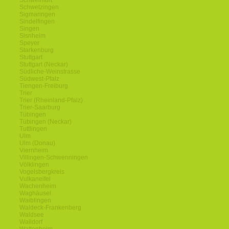
Schweinfurt
Schwetzingen
Sigmaringen
Sindelfingen
Singen
Sisnheim
Speyer
Starkenburg
Stuttgart
Stuttgart (Neckar)
Südliche-Weinstrasse
Südwest-Pfalz
Tiengen-Freiburg
Trier
Trier (Rheinland-Pfalz)
Trier-Saarburg
Tübingen
Tübingen (Neckar)
Tuttlingen
Ulm
Ulm (Donau)
Viernheim
Villingen-Schwenningen
Völklingen
Vogelsbergkreis
Vulkaneifel
Wachenheim
Waghäusel
Waiblingen
Waldeck-Frankenberg
Waldsee
Walldorf