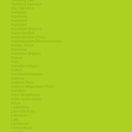
Homburg Saar
Homburg Saarland
Idar Oberstein
Ilvesheim
Ingelheim
Ingolstadt
Ingolstadt
Ingolstadt (Bayern)
Kaiserslautern
Kaiserslautern (Pfalz)
Kaiserslautern-Rheinland-Pfalz
Kanton Zürich
Karlsruhe
Karlsruhe (Baden)
Kassel
Kehl
Kempten (Allgäu)
Ketsch
Kirchheimbolanden
Koblenz
Koblenz-Pfalz
Koblenz (Rheinland-Pfalz)
Konstanz
Kreis-Bergstrasse
Kreis-Gross-Gerau
Kusel
Ladenburg
Lahn-Dill-Kreis
Lahnstein
Lahr
Lambrecht
Lampertheim