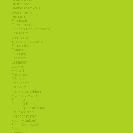
Deidesheim
Dietzenbach
Donnersbergkreis
Dossenheim
Dreieich
Eberbach
Edenkoben
Edingen-Neckarhausen
Egelsbach
Eisenberg
Enzkreis-Pforzheim
Eppelheim
Erbach
Erlangen
Eschborn
Esslingen
Ettlingen
Fellbach
Filderstadt
Flörsheim
Frankenthal
Frankfurt
Frankfurt-am-Main
Frankfurt (Main)
Freiburg
Freiburg-Breisgau
Freiburg im Breisgau
Freudenstadt
Friedrichshafen
Fürth (Franken)
Fürth (Odenwald)
Fulda