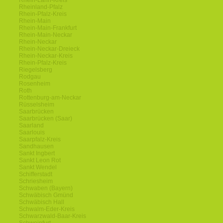
Rhein-Lahn-Kreis
Rheinland-Pfalz
Rhein-Pfalz-Kreis
Rhein-Main
Rhein-Main-Frankfurt
Rhein-Main-Neckar
Rhein-Neckar
Rhein-Neckar-Dreieck
Rhein-Neckar-Kreis
Rhein-Pfalz-Kreis
Riegelsberg
Rodgau
Rosenheim
Roth
Rottenburg-am-Neckar
Rüsselsheim
Saarbrücken
Saarbrücken (Saar)
Saarland
Saarlouis
Saarpfalz-Kreis
Sandhausen
Sankt Ingbert
Sankt Leon Rot
Sankt Wendel
Schifferstadt
Schriesheim
Schwaben (Bayern)
Schwäbisch Gmünd
Schwäbisch Hall
Schwalm-Eder-Kreis
Schwarzwald-Baar-Kreis