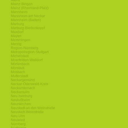
Mainz
Mainz-Bingen
Mainz (Rheinland-Pfalz)
Mannheim
Mannheim am Neckar
Mannheim (Baden)
Marburg
Marburg-Biedenkoppf
Maxdorf
Mayen
Memmingen
Merzig
Region-Nürnberg
Metropolregion-Stuttgart
Michelstadt
Moerfelden-Walldorf
Mörlenbach
Mörstadt
Mosbach
Mutterstadt
Neckargemünd
Neckar-Odenwald-Kreis
Neckarsteinach
Neckarsulm
Neu-Isenburg
Neulußheim
Neunkirchen
Neustadt-an-der-Weinstraße
Neustadt-Weinstraße
Neu-Ulm
Neuwied
Nürnberg