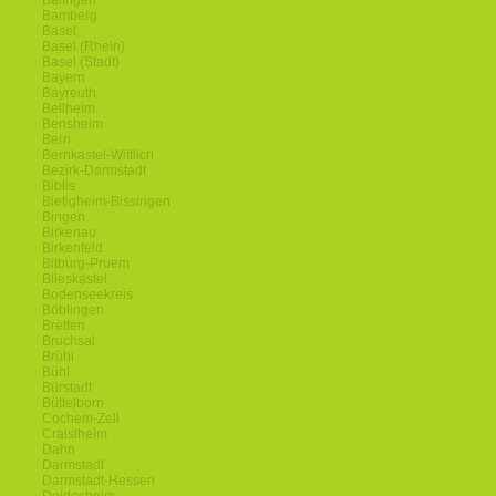
Balingen
Bamberg
Basel
Basel (Rhein)
Basel (Stadt)
Bayern
Bayreuth
Bellheim
Bensheim
Bern
Bernkastel-Wittlich
Bezirk-Darmstadt
Biblis
Bietigheim-Bissingen
Bingen
Birkenau
Birkenfeld
Bitburg-Pruem
Blieskastel
Bodenseekreis
Böblingen
Bretten
Bruchsal
Brühl
Bühl
Bürstadt
Büttelborn
Cochem-Zell
Craislheim
Dahn
Darmstadt
Darmstadt-Hessen