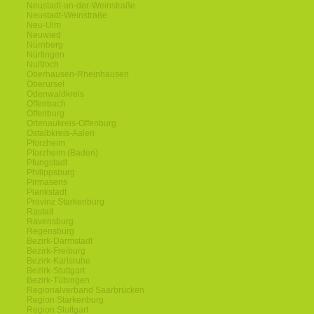
Neustadt-an-der-Weinstraße
Neustadt-Weinstraße
Neu-Ulm
Neuwied
Nürnberg
Nürtingen
Nußloch
Oberhausen-Rheinhausen
Oberursel
Odenwaldkreis
Offenbach
Offenburg
Ortenaukreis-Offenburg
Ostalbkreis-Aalen
Pforzheim
Pforzheim (Baden)
Pfungstadt
Philippsburg
Pirmasens
Plankstadt
Provinz Starkenburg
Rastatt
Ravensburg
Regensburg
Bezirk-Darmstadt
Bezirk-Freiburg
Bezirk-Karlsruhe
Bezirk-Stuttgart
Bezirk-Tübingen
Regionalverband Saarbrücken
Region Starkenburg
Region Stuttgart