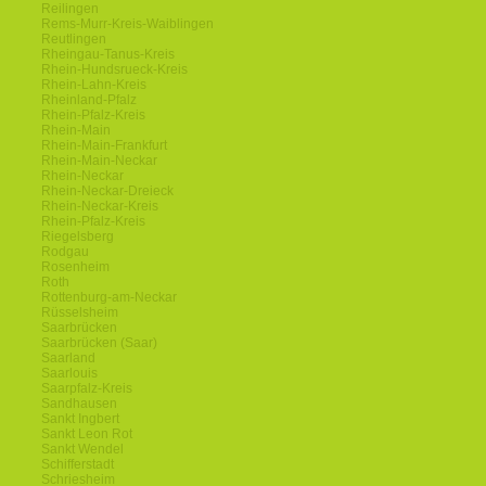
Reilingen
Rems-Murr-Kreis-Waiblingen
Reutlingen
Rheingau-Tanus-Kreis
Rhein-Hundsrueck-Kreis
Rhein-Lahn-Kreis
Rheinland-Pfalz
Rhein-Pfalz-Kreis
Rhein-Main
Rhein-Main-Frankfurt
Rhein-Main-Neckar
Rhein-Neckar
Rhein-Neckar-Dreieck
Rhein-Neckar-Kreis
Rhein-Pfalz-Kreis
Riegelsberg
Rodgau
Rosenheim
Roth
Rottenburg-am-Neckar
Rüsselsheim
Saarbrücken
Saarbrücken (Saar)
Saarland
Saarlouis
Saarpfalz-Kreis
Sandhausen
Sankt Ingbert
Sankt Leon Rot
Sankt Wendel
Schifferstadt
Schriesheim