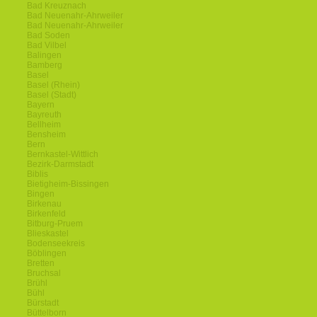
Bad Kreuznach
Bad Neuenahr-Ahrweiler
Bad Neuenahr-Ahrweiler
Bad Soden
Bad Vilbel
Balingen
Bamberg
Basel
Basel (Rhein)
Basel (Stadt)
Bayern
Bayreuth
Bellheim
Bensheim
Bern
Bernkastel-Wittlich
Bezirk-Darmstadt
Biblis
Bietigheim-Bissingen
Bingen
Birkenau
Birkenfeld
Bitburg-Pruem
Blieskastel
Bodenseekreis
Böblingen
Bretten
Bruchsal
Brühl
Bühl
Bürstadt
Büttelborn