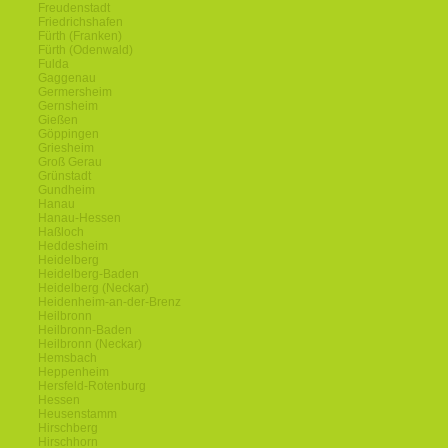
Freudenstadt
Friedrichshafen
Fürth (Franken)
Fürth (Odenwald)
Fulda
Gaggenau
Germersheim
Gernsheim
Gießen
Göppingen
Griesheim
Groß Gerau
Grünstadt
Gundheim
Hanau
Hanau-Hessen
Haßloch
Heddesheim
Heidelberg
Heidelberg-Baden
Heidelberg (Neckar)
Heidenheim-an-der-Brenz
Heilbronn
Heilbronn-Baden
Heilbronn (Neckar)
Hemsbach
Heppenheim
Hersfeld-Rotenburg
Hessen
Heusenstamm
Hirschberg
Hirschhorn