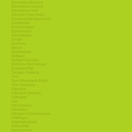
Schwaben (Bayern)
Schwäbisch Gmünd
Schwäbisch Hall
Schwalm-Eder-Kreis
Schwarzwald-Baar-Kreis
Schweinfurt
Schwetzingen
Sigmaringen
Sindelfingen
Singen
Sisnheim
Speyer
Starkenburg
Stuttgart
Stuttgart (Neckar)
Südliche-Weinstrasse
Südwest-Pfalz
Tiengen-Freiburg
Trier
Trier (Rheinland-Pfalz)
Trier-Saarburg
Tübingen
Tübingen (Neckar)
Tuttlingen
Ulm
Ulm (Donau)
Viernheim
Villingen-Schwenningen
Völklingen
Vogelsbergkreis
Vulkaneifel
Wachenheim