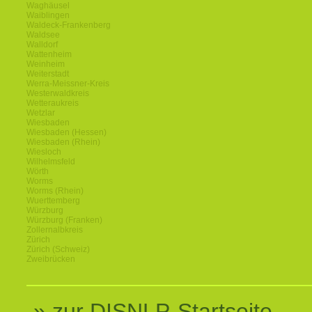
Waghäusel
Waiblingen
Waldeck-Frankenberg
Waldsee
Walldorf
Wattenheim
Weinheim
Weiterstadt
Werra-Meissner-Kreis
Westerwaldkreis
Wetteraukreis
Wetzlar
Wiesbaden
Wiesbaden (Hessen)
Wiesbaden (Rhein)
Wiesloch
Wilhelmsfeld
Wörth
Worms
Worms (Rhein)
Wuerttemberg
Würzburg
Würzburg (Franken)
Zollernalbkreis
Zürich
Zürich (Schweiz)
Zweibrücken
» zur DISNLP-Startseite