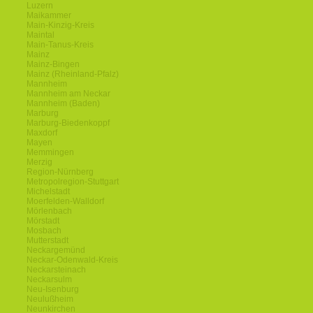
Luzern
Maikammer
Main-Kinzig-Kreis
Maintal
Main-Tanus-Kreis
Mainz
Mainz-Bingen
Mainz (Rheinland-Pfalz)
Mannheim
Mannheim am Neckar
Mannheim (Baden)
Marburg
Marburg-Biedenkoppf
Maxdorf
Mayen
Memmingen
Merzig
Region-Nürnberg
Metropolregion-Stuttgart
Michelstadt
Moerfelden-Walldorf
Mörlenbach
Mörstadt
Mosbach
Mutterstadt
Neckargemünd
Neckar-Odenwald-Kreis
Neckarsteinach
Neckarsulm
Neu-Isenburg
Neulußheim
Neunkirchen