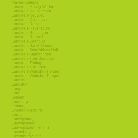
Mayen-Koblenz
Landkreis-Merzig-Wadern
Landkreis-Neunkirchen
Landkreis-Neuwied
Landkreis-Offenbach
Landkreis-Rastatt
Landkreis-Ravensburg
Landkreis-Reutlingen
Landkreis-Rottweil
Landkreis-Saarlouis
Landkreis-Sankt-Wendel
Landkreis-Schwäbisch-Hall
Landkreis-Sigmaringen
Landkreis-Trier-Saarburg
Landkreis-Tübingen
Landkreis-Tuttlingen
Landkreis-Waldshut-Tiengen
Landkreis-Waldshut-Tiengen
Landshut
Landstuhl
Langen
Lauf
Leimen
Leonberg
Limburg
Limburg-Weilburg
Lörrach
Ludwigsburg
Ludwigshafen
Ludwigshafen (Rhein)
Luxemburg
Luxemburg-Stadt