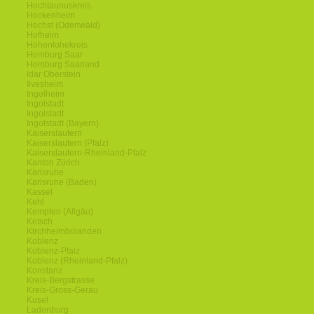
Hochtaunuskreis
Hockenheim
Höchst (Odenwald)
Hofheim
Hohenlohekreis
Homburg Saar
Homburg Saarland
Idar Oberstein
Ilvesheim
Ingelheim
Ingolstadt
Ingolstadt
Ingolstadt (Bayern)
Kaiserslautern
Kaiserslautern (Pfalz)
Kaiserslautern-Rheinland-Pfalz
Kanton Zürich
Karlsruhe
Karlsruhe (Baden)
Kassel
Kehl
Kempten (Allgäu)
Ketsch
Kirchheimbolanden
Koblenz
Koblenz-Pfalz
Koblenz (Rheinland-Pfalz)
Konstanz
Kreis-Bergstrasse
Kreis-Gross-Gerau
Kusel
Ladenburg