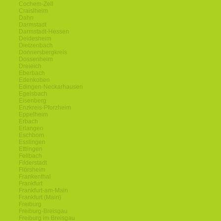
Cochem-Zell
Craislheim
Dahn
Darmstadt
Darmstadt-Hessen
Deidesheim
Dietzenbach
Donnersbergkreis
Dossenheim
Dreieich
Eberbach
Edenkoben
Edingen-Neckarhausen
Egelsbach
Eisenberg
Enzkreis-Pforzheim
Eppelheim
Erbach
Erlangen
Eschborn
Esslingen
Ettlingen
Fellbach
Filderstadt
Flörsheim
Frankenthal
Frankfurt
Frankfurt-am-Main
Frankfurt (Main)
Freiburg
Freiburg-Breisgau
Freiburg im Breisgau