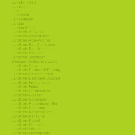
Lahn-Dill-Kreis
Lahnstein
Lahr
Lambrecht
Lampertheim
Landau
Landau (Pfalz)
Landkreis-Ahrweiler
Landkreis-Altenkirchen
Landkreis-Alzey-Worms
Landkreis-Bad-Duerkheim
Landkreis-Bad-Kreuznach
Landkreis-Biberach
Landkreis Böblingen
Breisgau-Hochschwarzwald
Landkreis-Calw
Landkreis-Darmstadt-Dieburg
Landkreis-Emmendingen
Landkreis-Esslingen-Stuttgart
Landkreis-Freudenstadt
Landkreis-Fulda
Landkreis-Germersheim
Landkreis-Giessen
Landkreis-Göppingen
Landkreis-Heidenheim-Ulm
Landkreis-Heilbronn
Landkreis-Kaiserslautern
Landkreis-Karlsruhe
Landkreis-Kassel
Landkreis-Konstanz
Landkreis-Lörrach
Landkreis-Ludwigsburg