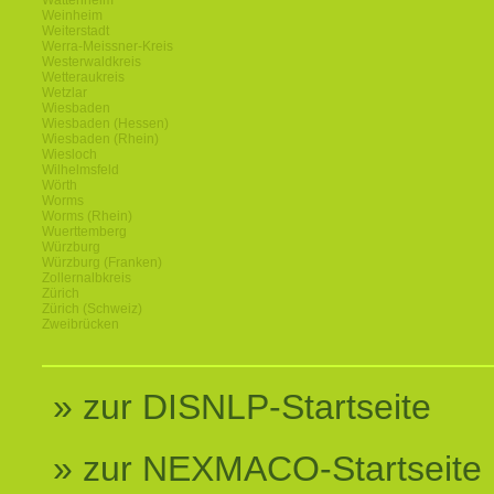
Wattenheim
Weinheim
Weiterstadt
Werra-Meissner-Kreis
Westerwaldkreis
Wetteraukreis
Wetzlar
Wiesbaden
Wiesbaden (Hessen)
Wiesbaden (Rhein)
Wiesloch
Wilhelmsfeld
Wörth
Worms
Worms (Rhein)
Wuerttemberg
Würzburg
Würzburg (Franken)
Zollernalbkreis
Zürich
Zürich (Schweiz)
Zweibrücken
» zur DISNLP-Startseite
» zur NEXMACO-Startseite