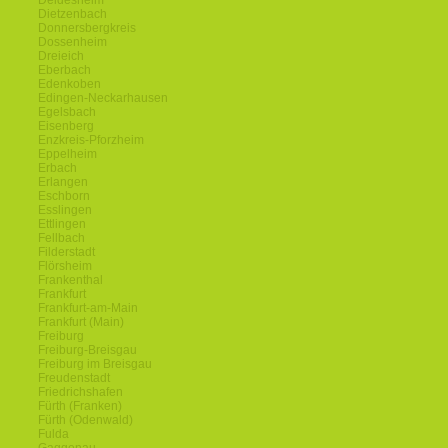
Deidesheim
Dietzenbach
Donnersbergkreis
Dossenheim
Dreieich
Eberbach
Edenkoben
Edingen-Neckarhausen
Egelsbach
Eisenberg
Enzkreis-Pforzheim
Eppelheim
Erbach
Erlangen
Eschborn
Esslingen
Ettlingen
Fellbach
Filderstadt
Flörsheim
Frankenthal
Frankfurt
Frankfurt-am-Main
Frankfurt (Main)
Freiburg
Freiburg-Breisgau
Freiburg im Breisgau
Freudenstadt
Friedrichshafen
Fürth (Franken)
Fürth (Odenwald)
Fulda