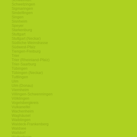
Schweinfurt
Schwetzingen
Sigmaringen
Sindelfingen
Singen
Sisnheim
Speyer
Starkenburg
Stuttgart
Stuttgart (Neckar)
Südliche-Weinstrasse
Südwest-Pfalz
Tiengen-Freiburg
Trier
Trier (Rheinland-Pfalz)
Trier-Saarburg
Tübingen
Tübingen (Neckar)
Tuttlingen
Ulm
Ulm (Donau)
Viernheim
Villingen-Schwenningen
Völklingen
Vogelsbergkreis
Vulkaneifel
Wachenheim
Waghäusel
Waiblingen
Waldeck-Frankenberg
Waldsee
Walldorf