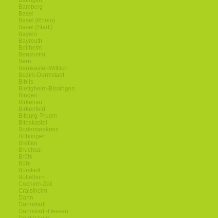
Balingen
Bamberg
Basel
Basel (Rhein)
Basel (Stadt)
Bayern
Bayreuth
Bellheim
Bensheim
Bern
Bernkastel-Wittlich
Bezirk-Darmstadt
Biblis
Bietigheim-Bissingen
Bingen
Birkenau
Birkenfeld
Bitburg-Pruem
Blieskastel
Bodenseekreis
Böblingen
Bretten
Bruchsal
Brühl
Bühl
Bürstadt
Büttelborn
Cochem-Zell
Craislheim
Dahn
Darmstadt
Darmstadt-Hessen