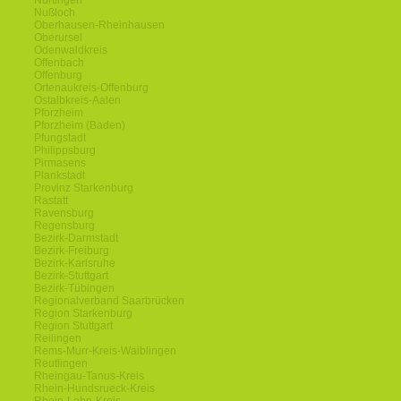
Nürtingen
Nußloch
Oberhausen-Rheinhausen
Oberursel
Odenwaldkreis
Offenbach
Offenburg
Ortenaukreis-Offenburg
Ostalbkreis-Aalen
Pforzheim
Pforzheim (Baden)
Pfungstadt
Philippsburg
Pirmasens
Plankstadt
Provinz Starkenburg
Rastatt
Ravensburg
Regensburg
Bezirk-Darmstadt
Bezirk-Freiburg
Bezirk-Karlsruhe
Bezirk-Stuttgart
Bezirk-Tübingen
Regionalverband Saarbrücken
Region Starkenburg
Region Stuttgart
Reilingen
Rems-Murr-Kreis-Waiblingen
Reutlingen
Rheingau-Tanus-Kreis
Rhein-Hundsrueck-Kreis