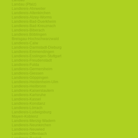
Landau
Landau (Pfalz)
Landkreis-Ahrweiler
Landkreis-Altenkirchen
Landkreis-Alzey-Worms
Landkreis-Bad-Duerkheim
Landkreis-Bad-Kreuznach
Landkreis-Biberach
Landkreis Böblingen
Breisgau-Hochschwarzwald
Landkreis-Calw
Landkreis-Darmstadt-Dieburg
Landkreis-Emmendingen
Landkreis-Esslingen-Stuttgart
Landkreis-Freudenstadt
Landkreis-Fulda
Landkreis-Germersheim
Landkreis-Giessen
Landkreis-Göppingen
Landkreis-Heidenheim-Ulm
Landkreis-Heilbronn
Landkreis-Kaiserslautern
Landkreis-Karlsruhe
Landkreis-Kassel
Landkreis-Konstanz
Landkreis-Lörrach
Landkreis-Ludwigsburg
Mayen-Koblenz
Landkreis-Merzig-Wadern
Landkreis-Neunkirchen
Landkreis-Neuwied
Landkreis-Offenbach