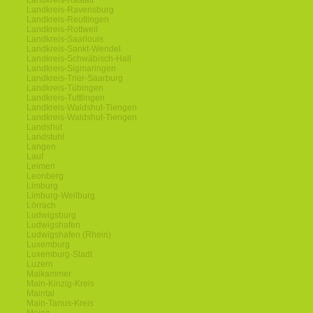
Landkreis-Rastatt
Landkreis-Ravensburg
Landkreis-Reutlingen
Landkreis-Rottweil
Landkreis-Saarlouis
Landkreis-Sankt-Wendel
Landkreis-Schwäbisch-Hall
Landkreis-Sigmaringen
Landkreis-Trier-Saarburg
Landkreis-Tübingen
Landkreis-Tuttlingen
Landkreis-Waldshut-Tiengen
Landkreis-Waldshut-Tiengen
Landshut
Landstuhl
Langen
Lauf
Leimen
Leonberg
Limburg
Limburg-Weilburg
Lörrach
Ludwigsburg
Ludwigshafen
Ludwigshafen (Rhein)
Luxemburg
Luxemburg-Stadt
Luzern
Maikammer
Main-Kinzig-Kreis
Maintal
Main-Tanus-Kreis