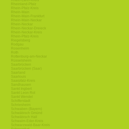
Rhein-Lahn-Kreis
Rheinland-Pfalz
Rhein-Pfalz-Kreis
Rhein-Main
Rhein-Main-Frankfurt
Rhein-Main-Neckar
Rhein-Neckar
Rhein-Neckar-Dreieck
Rhein-Neckar-Kreis
Rhein-Pfalz-Kreis
Riegelsberg
Rodgau
Rosenheim
Roth
Rottenburg-am-Neckar
Rüsselsheim
Saarbrücken
Saarbrücken (Saar)
Saarland
Saarlouis
Saarpfalz-Kreis
Sandhausen
Sankt Ingbert
Sankt Leon Rot
Sankt Wendel
Schifferstadt
Schriesheim
Schwaben (Bayern)
Schwäbisch Gmünd
Schwäbisch Hall
Schwalm-Eder-Kreis
Schwarzwald-Baar-Kreis