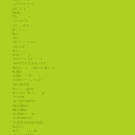
Gaggenau
Germersheim
Gernsheim
Gießen
Göppingen
Griesheim
Groß Gerau
Grünstadt
Gundheim
Hanau
Hanau-Hessen
Haßloch
Heddesheim
Heidelberg
Heidelberg-Baden
Heidelberg (Neckar)
Heidenheim-an-der-Brenz
Heilbronn
Heilbronn-Baden
Heilbronn (Neckar)
Hemsbach
Heppenheim
Hersfeld-Rotenburg
Hessen
Heusenstamm
Hirschberg
Hirschhorn
Hochtaunuskreis
Hockenheim
Höchst (Odenwald)
Hofheim
Hohenlohekreis