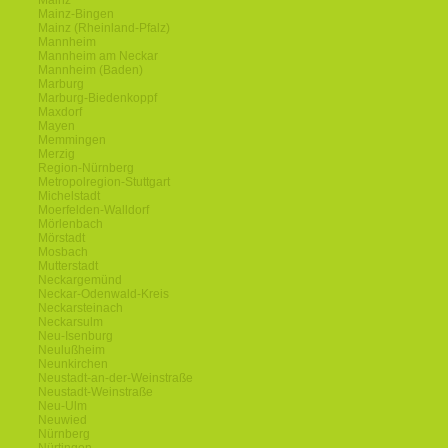
Mainz
Mainz-Bingen
Mainz (Rheinland-Pfalz)
Mannheim
Mannheim am Neckar
Mannheim (Baden)
Marburg
Marburg-Biedenkoppf
Maxdorf
Mayen
Memmingen
Merzig
Region-Nürnberg
Metropolregion-Stuttgart
Michelstadt
Moerfelden-Walldorf
Mörlenbach
Mörstadt
Mosbach
Mutterstadt
Neckargemünd
Neckar-Odenwald-Kreis
Neckarsteinach
Neckarsulm
Neu-Isenburg
Neulußheim
Neunkirchen
Neustadt-an-der-Weinstraße
Neustadt-Weinstraße
Neu-Ulm
Neuwied
Nürnberg