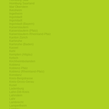
Homburg Saar
Homburg Saarland
Idar Oberstein
Ilvesheim
Ingelheim
Ingolstadt
Ingolstadt
Ingolstadt (Bayern)
Kaiserslautern
Kaiserslautern (Pfalz)
Kaiserslautern-Rheinland-Pfalz
Kanton Zürich
Karlsruhe
Karlsruhe (Baden)
Kassel
Kehl
Kempten (Allgäu)
Ketsch
Kirchheimbolanden
Koblenz
Koblenz-Pfalz
Koblenz (Rheinland-Pfalz)
Konstanz
Kreis-Bergstrasse
Kreis-Gross-Gerau
Kusel
Ladenburg
Lahn-Dill-Kreis
Lahnstein
Lahr
Lambrecht
Lampertheim