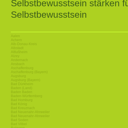
Selbstbewusstsein stärken f
Selbstbewusstsein
Aalen
Achern
Alb-Donau-Kreis
Albstadt
Altlußheim
Alzey
Andernach
Ansbach
Aschaffenburg
Aschaffenburg (Bayern)
Augsburg
Augsburg (Bayern)
Bad Dürkheim
Baden (Land)
Baden Baden
Baden-Württemberg
Bad Homburg
Bad König
Bad Kreuznach
Bad Neuenahr-Ahrweiler
Bad Neuenahr-Ahrweiler
Bad Soden
Bad Vilbel