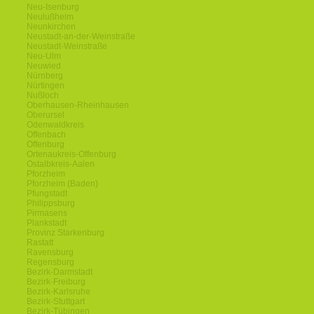
Neu-Isenburg
Neulußheim
Neunkirchen
Neustadt-an-der-Weinstraße
Neustadt-Weinstraße
Neu-Ulm
Neuwied
Nürnberg
Nürtingen
Nußloch
Oberhausen-Rheinhausen
Oberursel
Odenwaldkreis
Offenbach
Offenburg
Ortenaukreis-Offenburg
Ostalbkreis-Aalen
Pforzheim
Pforzheim (Baden)
Pfungstadt
Philippsburg
Pirmasens
Plankstadt
Provinz Starkenburg
Rastatt
Ravensburg
Regensburg
Bezirk-Darmstadt
Bezirk-Freiburg
Bezirk-Karlsruhe
Bezirk-Stuttgart
Bezirk-Tübingen