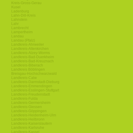
Kreis-Gross-Gerau
Kusel
Ladenburg
Lahn-Dill-Kreis
Lahnstein
Lahr
Lambrecht
Lampertheim
Landau
Landau (Pfalz)
Landkreis-Ahrweiler
Landkreis-Altenkirchen
Landkreis-Alzey-Worms
Landkreis-Bad-Duerkheim
Landkreis-Bad-Kreuznach
Landkreis-Biberach
Landkreis Böblingen
Breisgau-Hochschwarzwald
Landkreis-Calw
Landkreis-Darmstadt-Dieburg
Landkreis-Emmendingen
Landkreis-Esslingen-Stuttgart
Landkreis-Freudenstadt
Landkreis-Fulda
Landkreis-Germersheim
Landkreis-Giessen
Landkreis-Göppingen
Landkreis-Heidenheim-Ulm
Landkreis-Heilbronn
Landkreis-Kaiserslautern
Landkreis-Karlsruhe
Landkreis-Kassel