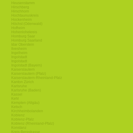
Heusenstamm
Hirschberg
Hirschhorn
Hochtaunuskreis
Hockenheim
Höchst (Odenwald)
Hofheim
Hohenlohekreis
Homburg Saar
Homburg Saarland
Idar Oberstein
Ilvesheim
Ingelheim
Ingolstadt
Ingolstadt
Ingolstadt (Bayern)
Kaiserslautern
Kaiserslautern (Pfalz)
Kaiserslautern-Rheinland-Pfalz
Kanton Zürich
Karlsruhe
Karlsruhe (Baden)
Kassel
Kehl
Kempten (Allgäu)
Ketsch
Kirchheimbolanden
Koblenz
Koblenz-Pfalz
Koblenz (Rheinland-Pfalz)
Konstanz
Kreis-Bergstrasse