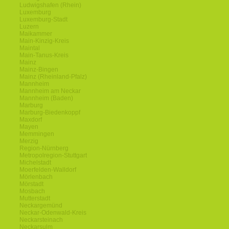
Ludwigshafen (Rhein)
Luxemburg
Luxemburg-Stadt
Luzern
Maikammer
Main-Kinzig-Kreis
Maintal
Main-Tanus-Kreis
Mainz
Mainz-Bingen
Mainz (Rheinland-Pfalz)
Mannheim
Mannheim am Neckar
Mannheim (Baden)
Marburg
Marburg-Biedenkoppf
Maxdorf
Mayen
Memmingen
Merzig
Region-Nürnberg
Metropolregion-Stuttgart
Michelstadt
Moerfelden-Walldorf
Mörlenbach
Mörstadt
Mosbach
Mutterstadt
Neckargemünd
Neckar-Odenwald-Kreis
Neckarsteinach
Neckarsulm