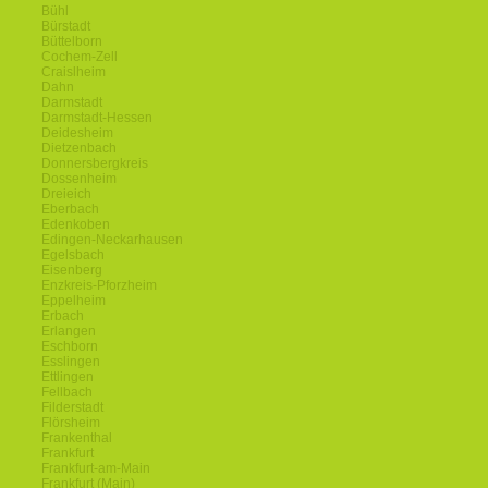
Bühl
Bürstadt
Büttelborn
Cochem-Zell
Craislheim
Dahn
Darmstadt
Darmstadt-Hessen
Deidesheim
Dietzenbach
Donnersbergkreis
Dossenheim
Dreieich
Eberbach
Edenkoben
Edingen-Neckarhausen
Egelsbach
Eisenberg
Enzkreis-Pforzheim
Eppelheim
Erbach
Erlangen
Eschborn
Esslingen
Ettlingen
Fellbach
Filderstadt
Flörsheim
Frankenthal
Frankfurt
Frankfurt-am-Main
Frankfurt (Main)