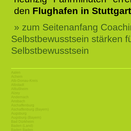
den
Flughafen in Stuttgart
» zum Seitenanfang Coachi
Selbstbewusstsein stärken f
Selbstbewusstsein
Aalen
Achern
Alb-Donau-Kreis
Albstadt
Altlußheim
Alzey
Andernach
Ansbach
Aschaffenburg
Aschaffenburg (Bayern)
Augsburg
Augsburg (Bayern)
Bad Dürkheim
Baden (Land)
Baden Baden