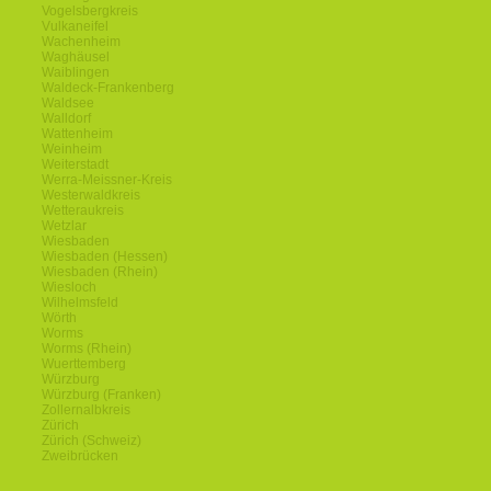
Vogelsbergkreis
Vulkaneifel
Wachenheim
Waghäusel
Waiblingen
Waldeck-Frankenberg
Waldsee
Walldorf
Wattenheim
Weinheim
Weiterstadt
Werra-Meissner-Kreis
Westerwaldkreis
Wetteraukreis
Wetzlar
Wiesbaden
Wiesbaden (Hessen)
Wiesbaden (Rhein)
Wiesloch
Wilhelmsfeld
Wörth
Worms
Worms (Rhein)
Wuerttemberg
Würzburg
Würzburg (Franken)
Zollernalbkreis
Zürich
Zürich (Schweiz)
Zweibrücken