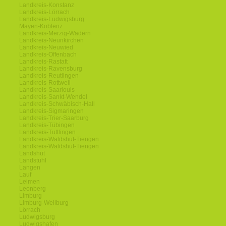
Landkreis-Konstanz
Landkreis-Lörrach
Landkreis-Ludwigsburg
Mayen-Koblenz
Landkreis-Merzig-Wadern
Landkreis-Neunkirchen
Landkreis-Neuwied
Landkreis-Offenbach
Landkreis-Rastatt
Landkreis-Ravensburg
Landkreis-Reutlingen
Landkreis-Rottweil
Landkreis-Saarlouis
Landkreis-Sankt-Wendel
Landkreis-Schwäbisch-Hall
Landkreis-Sigmaringen
Landkreis-Trier-Saarburg
Landkreis-Tübingen
Landkreis-Tuttlingen
Landkreis-Waldshut-Tiengen
Landkreis-Waldshut-Tiengen
Landshut
Landstuhl
Langen
Lauf
Leimen
Leonberg
Limburg
Limburg-Weilburg
Lörrach
Ludwigsburg
Ludwigshafen