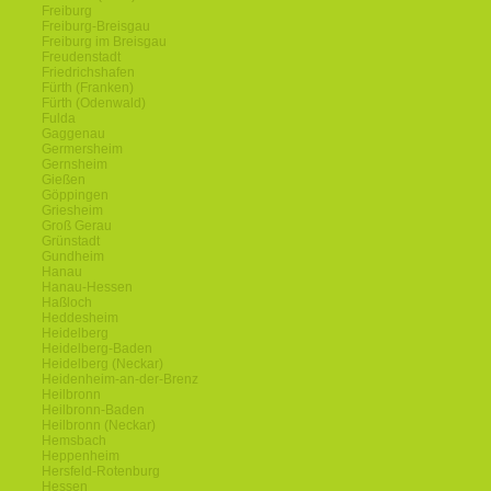
Freiburg
Freiburg-Breisgau
Freiburg im Breisgau
Freudenstadt
Friedrichshafen
Fürth (Franken)
Fürth (Odenwald)
Fulda
Gaggenau
Germersheim
Gernsheim
Gießen
Göppingen
Griesheim
Groß Gerau
Grünstadt
Gundheim
Hanau
Hanau-Hessen
Haßloch
Heddesheim
Heidelberg
Heidelberg-Baden
Heidelberg (Neckar)
Heidenheim-an-der-Brenz
Heilbronn
Heilbronn-Baden
Heilbronn (Neckar)
Hemsbach
Heppenheim
Hersfeld-Rotenburg
Hessen