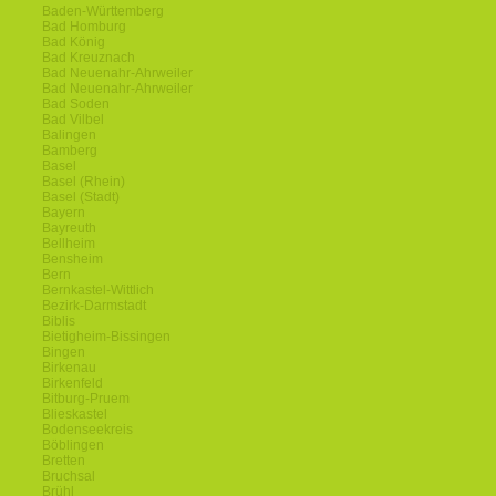
Baden-Württemberg
Bad Homburg
Bad König
Bad Kreuznach
Bad Neuenahr-Ahrweiler
Bad Neuenahr-Ahrweiler
Bad Soden
Bad Vilbel
Balingen
Bamberg
Basel
Basel (Rhein)
Basel (Stadt)
Bayern
Bayreuth
Bellheim
Bensheim
Bern
Bernkastel-Wittlich
Bezirk-Darmstadt
Biblis
Bietigheim-Bissingen
Bingen
Birkenau
Birkenfeld
Bitburg-Pruem
Blieskastel
Bodenseekreis
Böblingen
Bretten
Bruchsal
Brühl