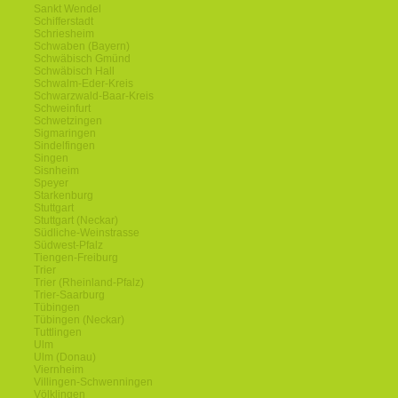
Sankt Wendel
Schifferstadt
Schriesheim
Schwaben (Bayern)
Schwäbisch Gmünd
Schwäbisch Hall
Schwalm-Eder-Kreis
Schwarzwald-Baar-Kreis
Schweinfurt
Schwetzingen
Sigmaringen
Sindelfingen
Singen
Sisnheim
Speyer
Starkenburg
Stuttgart
Stuttgart (Neckar)
Südliche-Weinstrasse
Südwest-Pfalz
Tiengen-Freiburg
Trier
Trier (Rheinland-Pfalz)
Trier-Saarburg
Tübingen
Tübingen (Neckar)
Tuttlingen
Ulm
Ulm (Donau)
Viernheim
Villingen-Schwenningen
Völklingen