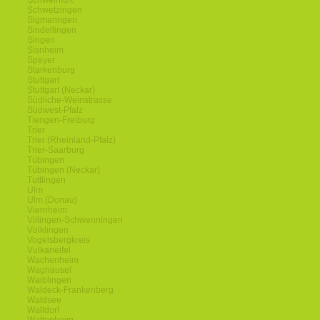
Schweinfurt
Schwetzingen
Sigmaringen
Sindelfingen
Singen
Sisnheim
Speyer
Starkenburg
Stuttgart
Stuttgart (Neckar)
Südliche-Weinstrasse
Südwest-Pfalz
Tiengen-Freiburg
Trier
Trier (Rheinland-Pfalz)
Trier-Saarburg
Tübingen
Tübingen (Neckar)
Tuttlingen
Ulm
Ulm (Donau)
Viernheim
Villingen-Schwenningen
Völklingen
Vogelsbergkreis
Vulkaneifel
Wachenheim
Waghäusel
Waiblingen
Waldeck-Frankenberg
Waldsee
Walldorf