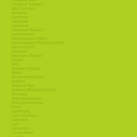
Homburg Saar
Homburg Saarland
Idar Oberstein
Ilvesheim
Ingelheim
Ingolstadt
Ingolstadt
Ingolstadt (Bayern)
Kaiserslautern
Kaiserslautern (Pfalz)
Kaiserslautern-Rheinland-Pfalz
Kanton Zürich
Karlsruhe
Karlsruhe (Baden)
Kassel
Kehl
Kempten (Allgäu)
Ketsch
Kirchheimbolanden
Koblenz
Koblenz-Pfalz
Koblenz (Rheinland-Pfalz)
Konstanz
Kreis-Bergstrasse
Kreis-Gross-Gerau
Kusel
Ladenburg
Lahn-Dill-Kreis
Lahnstein
Lahr
Lambrecht
Lampertheim