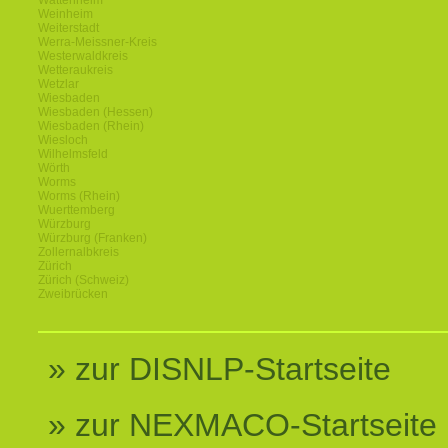
Wattenheim
Weinheim
Weiterstadt
Werra-Meissner-Kreis
Westerwaldkreis
Wetteraukreis
Wetzlar
Wiesbaden
Wiesbaden (Hessen)
Wiesbaden (Rhein)
Wiesloch
Wilhelmsfeld
Wörth
Worms
Worms (Rhein)
Wuerttemberg
Würzburg
Würzburg (Franken)
Zollernalbkreis
Zürich
Zürich (Schweiz)
Zweibrücken
» zur DISNLP-Startseite
» zur NEXMACO-Startseite