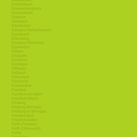
Deidesheim
Dietzenbach
Donnersbergkreis
Dossenheim
Dreieich
Eberbach
Edenkoben
Edingen-Neckarhausen
Egelsbach
Eisenberg
Enzkreis-Pforzheim
Eppelheim
Erbach
Erlangen
Eschborn
Esslingen
Ettlingen
Fellbach
Filderstadt
Flörsheim
Frankenthal
Frankfurt
Frankfurt-am-Main
Frankfurt (Main)
Freiburg
Freiburg-Breisgau
Freiburg im Breisgau
Freudenstadt
Friedrichshafen
Fürth (Franken)
Fürth (Odenwald)
Fulda