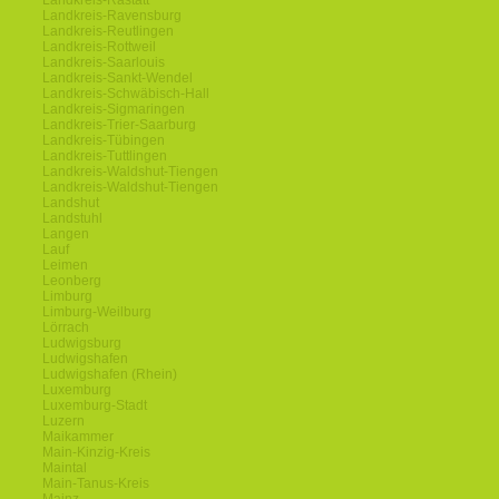
Landkreis-Rastatt
Landkreis-Ravensburg
Landkreis-Reutlingen
Landkreis-Rottweil
Landkreis-Saarlouis
Landkreis-Sankt-Wendel
Landkreis-Schwäbisch-Hall
Landkreis-Sigmaringen
Landkreis-Trier-Saarburg
Landkreis-Tübingen
Landkreis-Tuttlingen
Landkreis-Waldshut-Tiengen
Landkreis-Waldshut-Tiengen
Landshut
Landstuhl
Langen
Lauf
Leimen
Leonberg
Limburg
Limburg-Weilburg
Lörrach
Ludwigsburg
Ludwigshafen
Ludwigshafen (Rhein)
Luxemburg
Luxemburg-Stadt
Luzern
Maikammer
Main-Kinzig-Kreis
Maintal
Main-Tanus-Kreis