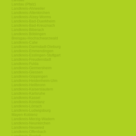
Landau
Landau (Pfalz)
Landkreis-Ahrweiler
Landkreis-Altenkirchen
Landkreis-Alzey-Worms
Landkreis-Bad-Duerkheim
Landkreis-Bad-Kreuznach
Landkreis-Biberach
Landkreis Böblingen
Breisgau-Hochschwarzwald
Landkreis-Calw
Landkreis-Darmstadt-Dieburg
Landkreis-Emmendingen
Landkreis-Esslingen-Stuttgart
Landkreis-Freudenstadt
Landkreis-Fulda
Landkreis-Germersheim
Landkreis-Giessen
Landkreis-Göppingen
Landkreis-Heidenheim-Ulm
Landkreis-Heilbronn
Landkreis-Kaiserslautern
Landkreis-Karlsruhe
Landkreis-Kassel
Landkreis-Konstanz
Landkreis-Lörrach
Landkreis-Ludwigsburg
Mayen-Koblenz
Landkreis-Merzig-Wadern
Landkreis-Neunkirchen
Landkreis-Neuwied
Landkreis-Offenbach