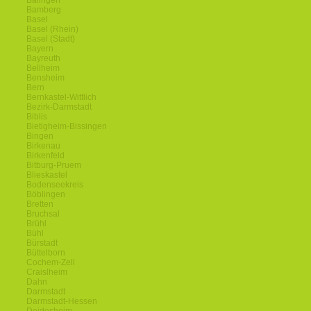
Balingen
Bamberg
Basel
Basel (Rhein)
Basel (Stadt)
Bayern
Bayreuth
Bellheim
Bensheim
Bern
Bernkastel-Wittlich
Bezirk-Darmstadt
Biblis
Bietigheim-Bissingen
Bingen
Birkenau
Birkenfeld
Bitburg-Pruem
Blieskastel
Bodenseekreis
Böblingen
Bretten
Bruchsal
Brühl
Bühl
Bürstadt
Büttelborn
Cochem-Zell
Craislheim
Dahn
Darmstadt
Darmstadt-Hessen