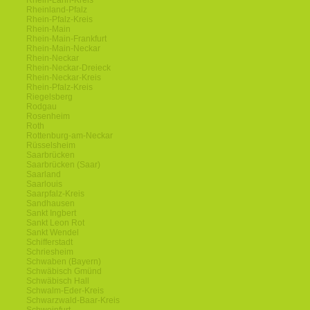
Rhein-Lahn-Kreis
Rheinland-Pfalz
Rhein-Pfalz-Kreis
Rhein-Main
Rhein-Main-Frankfurt
Rhein-Main-Neckar
Rhein-Neckar
Rhein-Neckar-Dreieck
Rhein-Neckar-Kreis
Rhein-Pfalz-Kreis
Riegelsberg
Rodgau
Rosenheim
Roth
Rottenburg-am-Neckar
Rüsselsheim
Saarbrücken
Saarbrücken (Saar)
Saarland
Saarlouis
Saarpfalz-Kreis
Sandhausen
Sankt Ingbert
Sankt Leon Rot
Sankt Wendel
Schifferstadt
Schriesheim
Schwaben (Bayern)
Schwäbisch Gmünd
Schwäbisch Hall
Schwalm-Eder-Kreis
Schwarzwald-Baar-Kreis