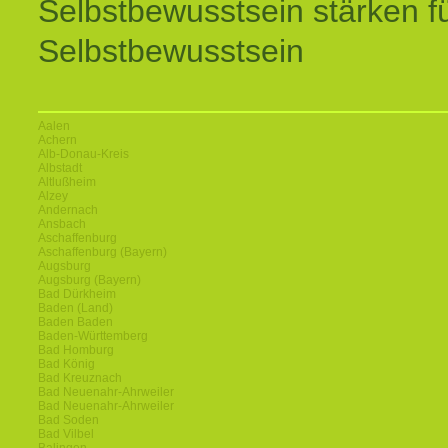
Selbstbewusstsein stärken f
Selbstbewusstsein
Aalen
Achern
Alb-Donau-Kreis
Albstadt
Altlußheim
Alzey
Andernach
Ansbach
Aschaffenburg
Aschaffenburg (Bayern)
Augsburg
Augsburg (Bayern)
Bad Dürkheim
Baden (Land)
Baden Baden
Baden-Württemberg
Bad Homburg
Bad König
Bad Kreuznach
Bad Neuenahr-Ahrweiler
Bad Neuenahr-Ahrweiler
Bad Soden
Bad Vilbel