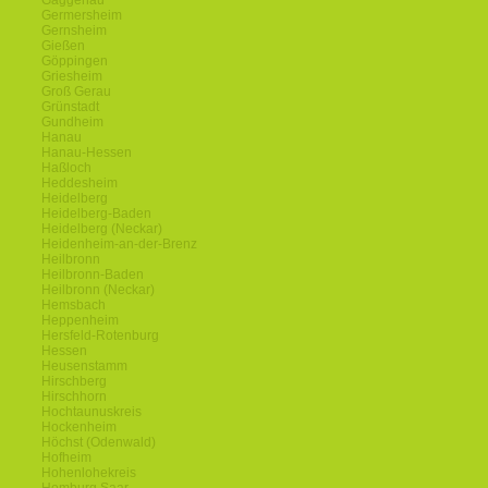
Gaggenau
Germersheim
Gernsheim
Gießen
Göppingen
Griesheim
Groß Gerau
Grünstadt
Gundheim
Hanau
Hanau-Hessen
Haßloch
Heddesheim
Heidelberg
Heidelberg-Baden
Heidelberg (Neckar)
Heidenheim-an-der-Brenz
Heilbronn
Heilbronn-Baden
Heilbronn (Neckar)
Hemsbach
Heppenheim
Hersfeld-Rotenburg
Hessen
Heusenstamm
Hirschberg
Hirschhorn
Hochtaunuskreis
Hockenheim
Höchst (Odenwald)
Hofheim
Hohenlohekreis