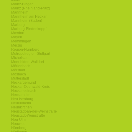
Mainz
Mainz-Bingen
Mainz (Rheinland-Pfalz)
Mannheim
Mannheim am Neckar
Mannheim (Baden)
Marburg
Marburg-Biedenkoppf
Maxdorf
Mayen
Memmingen
Merzig
Region-Nürnberg
Metropolregion-Stuttgart
Michelstadt
Moerfelden-Walldorf
Mörlenbach
Mörstadt
Mosbach
Mutterstadt
Neckargemünd
Neckar-Odenwald-Kreis
Neckarsteinach
Neckarsulm
Neu-Isenburg
Neulußheim
Neunkirchen
Neustadt-an-der-Weinstraße
Neustadt-Weinstraße
Neu-Ulm
Neuwied
Nürnberg