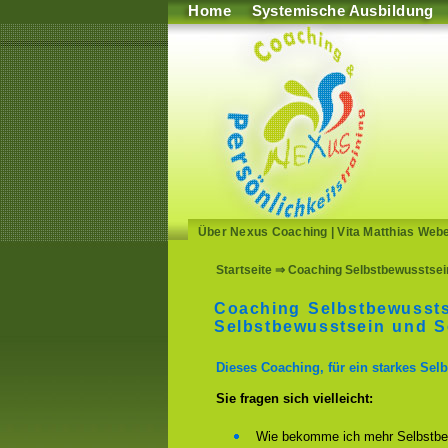
Home
Systemische Ausbildung
Über Nexus Coaching
|
Vita Matthias Web
Startseite
⇒ Coaching Selbstbewusstsein
Coaching Selbstbewussts
Selbstbewusstsein und Se
Dieses Coaching, für ein starkes Selb
Sie fragen sich vielleicht:
Wie bekomme ich mehr Selbstbe