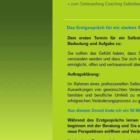
» zum Seitenanfang Coaching Selbstbew
Das Erstgespräch für ein starkes
Dem ersten Termin für ein Selbs
Bedeutung und Aufgabe zu:
Sie sollten das Gefühl haben, dass 
verstanden werden und dass Sie sich i
ermöglicht, offen und vertrauensvoll übe
Auftragsklärung:
Im Rahmen eines professionellen Selb
Auswirkungen von gewünschten Veränd
familiäre und berufliche Umfeld zu r
erfolgreichen Veränderungsprozess zu g
Aus diesem Grund biete ich ein 50 M
Während des Erstgesprächs lernen
beginnen mit der Beratung und Sie e
neue Perspektiven eröffnen und Ver