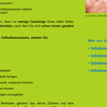
usstsein?
lbstbewusstsein stärken
ichen?
Coaching Selbstb
en, dass nur
wenige Coachings
Ihnen dabei helfen
twickeln,
nach dem Sie sich
schon immer gesehnt
s Selbstbewusstsein, werden Sie
Mehr zum Se
»
Selbstbewu
»
Selbstbewu
.
»
Selbstbewu
»
Selbstbewu
wandeln.
ände bringen.
 macht, loslassen können.
en können.
Sorgen umzugehen.
g Methoden gehören das aktive Zuhören und eine