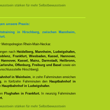
usstsein stärken für mehr Selbstbewusstsein
gen unsere Praxis:
tstraining in Hirschberg, zwischen Mannheim,
urt.
er Metropolregion Rhein-Main-Neckar.
dungen nach
Heidelberg, Mannheim, Ludwigshafen,
Koblenz, Frankfurt, Wiesbaden, Kassel, Hannover,
 Hannover, Kassel, Mainz, Darmstadt, Heilbronn,
arlsruhe, Offenburg, Freiburg und Basel
sowie ein
nschlussstelle Hirschberg).
ahnhof in Weinheim
, in zehn Fahrminuten erreichen
g
, in fünfzehn Fahrminuten den
Hauptbahnhof in
en
Hauptbahnhof in Ludwigshafen
.
den
Flughafen in Frankfurt.
In neunzig Fahrminuten
t.
usstsein stärken für mehr Selbstbewusstsein