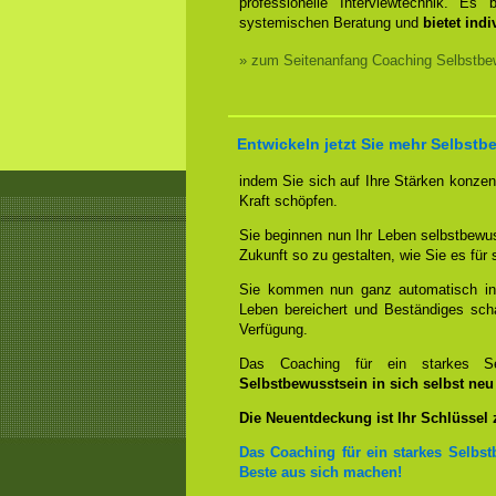
professionelle Interviewtechnik. E
systemischen Beratung und
bietet ind
» zum Seitenanfang Coaching Selbstbew
Entwickeln jetzt Sie mehr Selbstb
indem Sie sich auf Ihre Stärken konzent
Kraft schöpfen.
Sie beginnen nun Ihr Leben selbstbewus
Zukunft so zu gestalten, wie Sie es für
Sie kommen nun ganz automatisch in e
Leben bereichert und Beständiges sch
Verfügung.
Das Coaching für ein starkes Sel
Selbstbewusstsein in sich selbst ne
Die Neuentdeckung ist Ihr Schlüssel
Das Coaching für ein starkes Selbst
Beste aus sich machen!