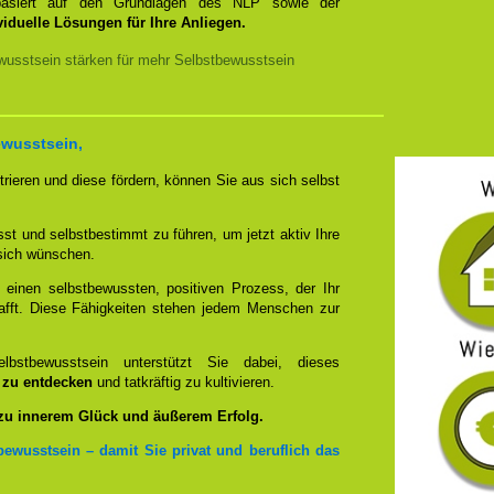
s basiert auf den Grundlagen des NLP sowie der
ividuelle Lösungen für Ihre Anliegen.
usstsein stärken für mehr Selbstbewusstsein
ewusstsein,
rieren und diese fördern, können Sie aus sich selbst
st und selbstbestimmt zu führen, um jetzt aktiv Ihre
 sich wünschen.
inen selbstbewussten, positiven Prozess, der Ihr
afft. Diese Fähigkeiten stehen jedem Menschen zur
bstbewusstsein unterstützt Sie dabei, dieses
u zu entdecken
und tatkräftig zu kultivieren.
 zu innerem Glück und äußerem Erfolg.
bewusstsein – damit Sie privat und beruflich das