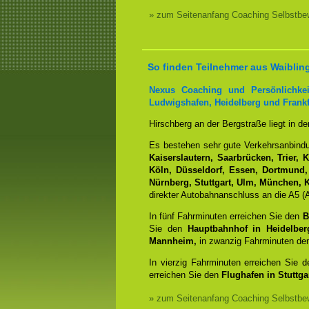
» zum Seitenanfang Coaching Selbstbew
So finden Teilnehmer aus Waiblin
Nexus Coaching und Persönlichkei
Ludwigshafen, Heidelberg und Frankf
Hirschberg an der Bergstraße liegt in d
Es bestehen sehr gute Verkehrsanbin
Kaiserslautern, Saarbrücken, Trier, 
Köln, Düsseldorf, Essen, Dortmund,
Nürnberg, Stuttgart, Ulm, München, K
direkter Autobahnanschluss an die A5 (A
In fünf Fahrminuten erreichen Sie den
B
Sie den
Hauptbahnhof in Heidelber
Mannheim,
in zwanzig Fahrminuten d
In vierzig Fahrminuten erreichen Sie 
erreichen Sie den
Flughafen in Stuttgar
» zum Seitenanfang Coaching Selbstbew