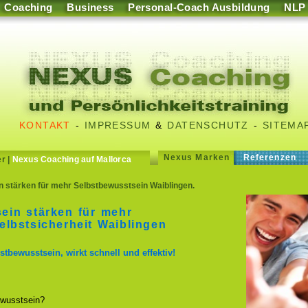
Coaching
Business
Personal-Coach Ausbildung
NLP
KONTAKT
-
IMPRESSUM
&
DATENSCHUTZ
-
SITEMA
Nexus Marken
Referenzen
er
|
Nexus Coaching auf Mallorca
 stärken für mehr Selbstbewusstsein Waiblingen.
ein stärken für mehr
lbstsicherheit Waiblingen
stbewusstsein, wirkt schnell und effektiv!
wusstsein?