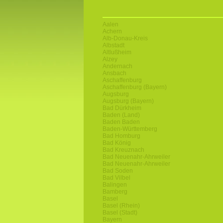
Aalen
Achern
Alb-Donau-Kreis
Albstadt
Altlußheim
Alzey
Andernach
Ansbach
Aschaffenburg
Aschaffenburg (Bayern)
Augsburg
Augsburg (Bayern)
Bad Dürkheim
Baden (Land)
Baden Baden
Baden-Württemberg
Bad Homburg
Bad König
Bad Kreuznach
Bad Neuenahr-Ahrweiler
Bad Neuenahr-Ahrweiler
Bad Soden
Bad Vilbel
Balingen
Bamberg
Basel
Basel (Rhein)
Basel (Stadt)
Bayern