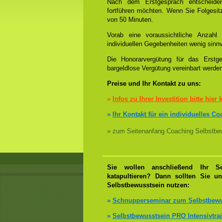
Nach dem Erstgespräch entscheiden
fortführen möchten. Wenn Sie Folgesi
von 50 Minuten.
Vorab eine voraussichtliche Anzah
individuellen Gegebenheiten wenig sinnv
Die Honorarvergütung für das Erstge
bargeldlose Vergütung vereinbart werde
Preise und Ihr Kontakt zu uns:
»
Infos zu Ihrer Investition bitte hier 
»
Ihr Kontakt für ein individuelles C
» zum Seitenanfang Coaching Selbstbew
Sie wollen anschließend Ihr Se
katapultieren? Dann sollten Sie u
Selbstbewusstsein nutzen:
»
Schnupperseminar zum Selbstbewu
»
Selbstbewusstsein PRO Intensivtra