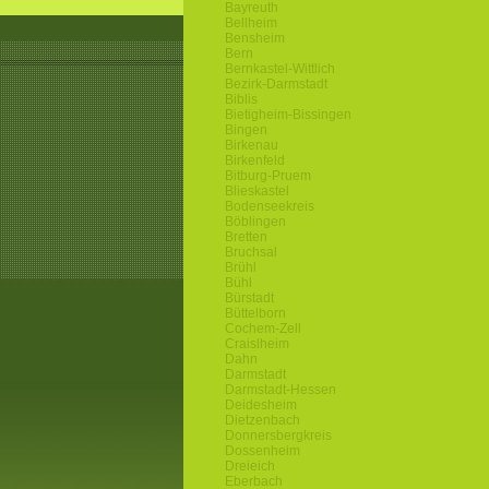
Bayreuth
Bellheim
Bensheim
Bern
Bernkastel-Wittlich
Bezirk-Darmstadt
Biblis
Bietigheim-Bissingen
Bingen
Birkenau
Birkenfeld
Bitburg-Pruem
Blieskastel
Bodenseekreis
Böblingen
Bretten
Bruchsal
Brühl
Bühl
Bürstadt
Büttelborn
Cochem-Zell
Craislheim
Dahn
Darmstadt
Darmstadt-Hessen
Deidesheim
Dietzenbach
Donnersbergkreis
Dossenheim
Dreieich
Eberbach