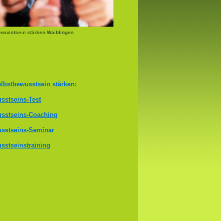
ewusstsein stärken Waiblingen
lbstbewusstsein stärken:
sstseins-Test
sstseins-Coaching
sstseins-Seminar
sstseinstraining