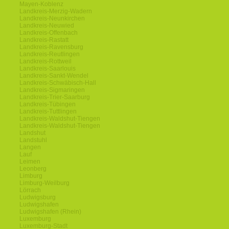
Mayen-Koblenz
Landkreis-Merzig-Wadern
Landkreis-Neunkirchen
Landkreis-Neuwied
Landkreis-Offenbach
Landkreis-Rastatt
Landkreis-Ravensburg
Landkreis-Reutlingen
Landkreis-Rottweil
Landkreis-Saarlouis
Landkreis-Sankt-Wendel
Landkreis-Schwäbisch-Hall
Landkreis-Sigmaringen
Landkreis-Trier-Saarburg
Landkreis-Tübingen
Landkreis-Tuttlingen
Landkreis-Waldshut-Tiengen
Landkreis-Waldshut-Tiengen
Landshut
Landstuhl
Langen
Lauf
Leimen
Leonberg
Limburg
Limburg-Weilburg
Lörrach
Ludwigsburg
Ludwigshafen
Ludwigshafen (Rhein)
Luxemburg
Luxemburg-Stadt