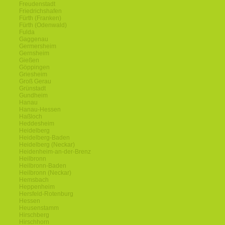
Freudenstadt
Friedrichshafen
Fürth (Franken)
Fürth (Odenwald)
Fulda
Gaggenau
Germersheim
Gernsheim
Gießen
Göppingen
Griesheim
Groß Gerau
Grünstadt
Gundheim
Hanau
Hanau-Hessen
Haßloch
Heddesheim
Heidelberg
Heidelberg-Baden
Heidelberg (Neckar)
Heidenheim-an-der-Brenz
Heilbronn
Heilbronn-Baden
Heilbronn (Neckar)
Hemsbach
Heppenheim
Hersfeld-Rotenburg
Hessen
Heusenstamm
Hirschberg
Hirschhorn