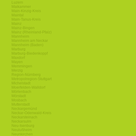
Luzern
Maikammer
Main-Kinzig-Kreis
Maintal
Main-Tanus-Kreis
Mainz
Mainz-Bingen
Mainz (Rheinland-Pfalz)
Mannheim
Mannheim am Neckar
Mannheim (Baden)
Marburg
Marburg-Biedenkoppf
Maxdorf
Mayen
Memmingen
Merzig
Region-Nürnberg
Metropolregion-Stuttgart
Michelstadt
Moerfelden-Walldorf
Mörlenbach
Mörstadt
Mosbach
Mutterstadt
Neckargemünd
Neckar-Odenwald-Kreis
Neckarsteinach
Neckarsulm
Neu-Isenburg
Neulußheim
Neunkirchen