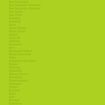
Bad Kreuznach
Bad Neuenahr-Ahrweiler
Bad Neuenahr-Ahrweiler
Bad Soden
Bad Vilbel
Balingen
Bamberg
Basel
Basel (Rhein)
Basel (Stadt)
Bayern
Bayreuth
Bellheim
Bensheim
Bern
Bernkastel-Wittlich
Bezirk-Darmstadt
Biblis
Bietigheim-Bissingen
Bingen
Birkenau
Birkenfeld
Bitburg-Pruem
Blieskastel
Bodenseekreis
Böblingen
Bretten
Bruchsal
Brühl
Bühl
Bürstadt
Büttelborn