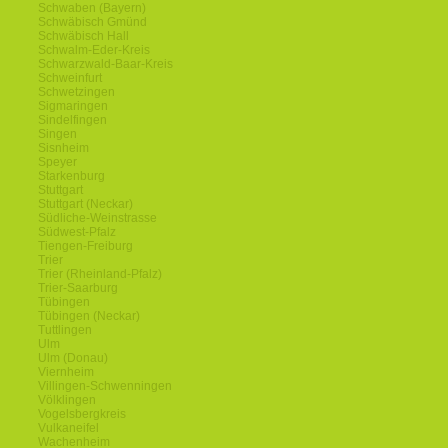
Schwaben (Bayern)
Schwäbisch Gmünd
Schwäbisch Hall
Schwalm-Eder-Kreis
Schwarzwald-Baar-Kreis
Schweinfurt
Schwetzingen
Sigmaringen
Sindelfingen
Singen
Sisnheim
Speyer
Starkenburg
Stuttgart
Stuttgart (Neckar)
Südliche-Weinstrasse
Südwest-Pfalz
Tiengen-Freiburg
Trier
Trier (Rheinland-Pfalz)
Trier-Saarburg
Tübingen
Tübingen (Neckar)
Tuttlingen
Ulm
Ulm (Donau)
Viernheim
Villingen-Schwenningen
Völklingen
Vogelsbergkreis
Vulkaneifel
Wachenheim