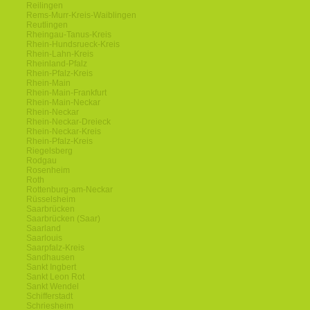
Reilingen
Rems-Murr-Kreis-Waiblingen
Reutlingen
Rheingau-Tanus-Kreis
Rhein-Hundsrueck-Kreis
Rhein-Lahn-Kreis
Rheinland-Pfalz
Rhein-Pfalz-Kreis
Rhein-Main
Rhein-Main-Frankfurt
Rhein-Main-Neckar
Rhein-Neckar
Rhein-Neckar-Dreieck
Rhein-Neckar-Kreis
Rhein-Pfalz-Kreis
Riegelsberg
Rodgau
Rosenheim
Roth
Rottenburg-am-Neckar
Rüsselsheim
Saarbrücken
Saarbrücken (Saar)
Saarland
Saarlouis
Saarpfalz-Kreis
Sandhausen
Sankt Ingbert
Sankt Leon Rot
Sankt Wendel
Schifferstadt
Schriesheim