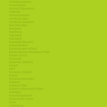
Hochtaunuskreis
Hockenheim
Höchst (Odenwald)
Hofheim
Hohenlohekreis
Homburg Saar
Homburg Saarland
Idar Oberstein
Ilvesheim
Ingelheim
Ingolstadt
Ingolstadt
Ingolstadt (Bayern)
Kaiserslautern
Kaiserslautern (Pfalz)
Kaiserslautern-Rheinland-Pfalz
Kanton Zürich
Karlsruhe
Karlsruhe (Baden)
Kassel
Kehl
Kempten (Allgäu)
Ketsch
Kirchheimbolanden
Koblenz
Koblenz-Pfalz
Koblenz (Rheinland-Pfalz)
Konstanz
Kreis-Bergstrasse
Kreis-Gross-Gerau
Kusel
Ladenburg