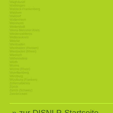
Waghäusel
Waiblingen
Waldeck-Frankenberg
Waldsee
Walldorf
Wattenheim
Weinheim
Weiterstadt
Werra-Meissner-Kreis
Westerwaldkreis
Wetteraukreis
Wetzlar
Wiesbaden
Wiesbaden (Hessen)
Wiesbaden (Rhein)
Wiesloch
Wilhelmsfeld
Wörth
Worms
Worms (Rhein)
Wuerttemberg
Würzburg
Würzburg (Franken)
Zollernalbkreis
Zürich
Zürich (Schweiz)
Zweibrücken
» zur DISNLP-Startseite