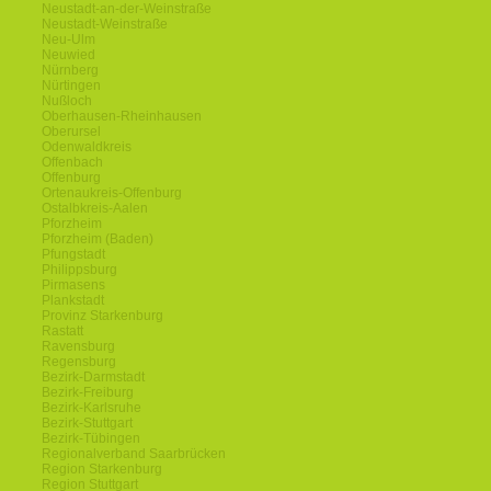
Neustadt-an-der-Weinstraße
Neustadt-Weinstraße
Neu-Ulm
Neuwied
Nürnberg
Nürtingen
Nußloch
Oberhausen-Rheinhausen
Oberursel
Odenwaldkreis
Offenbach
Offenburg
Ortenaukreis-Offenburg
Ostalbkreis-Aalen
Pforzheim
Pforzheim (Baden)
Pfungstadt
Philippsburg
Pirmasens
Plankstadt
Provinz Starkenburg
Rastatt
Ravensburg
Regensburg
Bezirk-Darmstadt
Bezirk-Freiburg
Bezirk-Karlsruhe
Bezirk-Stuttgart
Bezirk-Tübingen
Regionalverband Saarbrücken
Region Starkenburg
Region Stuttgart