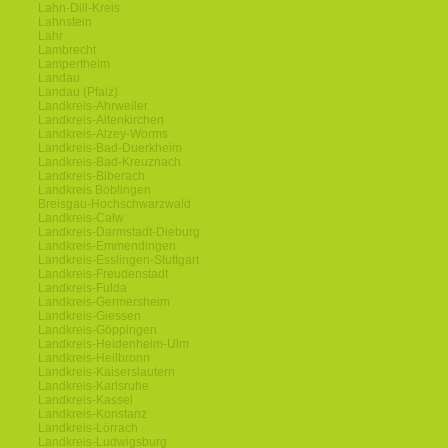
Lahn-Dill-Kreis
Lahnstein
Lahr
Lambrecht
Lampertheim
Landau
Landau (Pfalz)
Landkreis-Ahrweiler
Landkreis-Altenkirchen
Landkreis-Alzey-Worms
Landkreis-Bad-Duerkheim
Landkreis-Bad-Kreuznach
Landkreis-Biberach
Landkreis Böblingen
Breisgau-Hochschwarzwald
Landkreis-Calw
Landkreis-Darmstadt-Dieburg
Landkreis-Emmendingen
Landkreis-Esslingen-Stuttgart
Landkreis-Freudenstadt
Landkreis-Fulda
Landkreis-Germersheim
Landkreis-Giessen
Landkreis-Göppingen
Landkreis-Heidenheim-Ulm
Landkreis-Heilbronn
Landkreis-Kaiserslautern
Landkreis-Karlsruhe
Landkreis-Kassel
Landkreis-Konstanz
Landkreis-Lörrach
Landkreis-Ludwigsburg